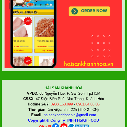
HẢI SẢN KHÁNH HÒA
VPĐD:
68 Nguyễn Huệ, P. Sài Gòn, Tp.HCM
CSSX:
47 Điện Biên Phủ, Nha Trang, Khánh Hòa
Hotline 24/7:
0938.163.099
-
0961.64.06.06
Thời gian làm việc:
8h - 22h (Thứ 2 - CN)
Email:
haisankhanhhoa.vn@gmail.com
Copyright ©
Công Ty TNHH HSKH FOOD
Kết nối