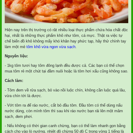
Hiện nay trên thị trường có rât nhiều loại thực phẩm chứa hóa chất độc
hại, nhất là những thực phẩm khô như tôm, cá mực. Thật ra việc tự
chế biến đồ khô không mấy khó khăn hay phức tạp, hãy thử chính tay
làm một mẻ
tôm khô vừa ngon vừa sạch
.
Nguyên liệu:
- 1kg tôm tươi hay tôm đông lạnh đều được cả. Các bạn có thể chọn
mua tôm rẻ một chút tại đầm nuôi hoặc là tôm hơi xấu cũng không sao.
Cách làm:
- Tôm đem về rửa sạch, bỏ vào nồi luộc chín, không cần luộc quá lâu,
vừa chín tới là được.
- Vớt tôm ra để ráo nước, cắt bỏ đầu tôm. Đầu tôm có thể dùng nấu
nước dùng, còn mình tôm thì sau khi ráo nước bạn rải lên một mâm
sạch, đem phơi.
- Nếu không có thời gian canh chừng, bạn có thể làm nhanh gọn bằng
cách cho vào lò nướng, nhiệt độ chừng 50 độ C trong vòng 1 tiếng là