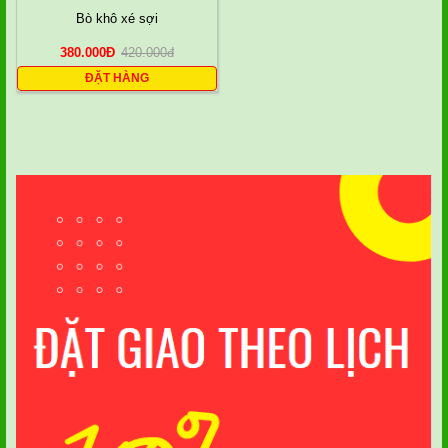
Bò khô xé sợi
380.000
Đ
420.000
đ
ĐẶT HÀNG