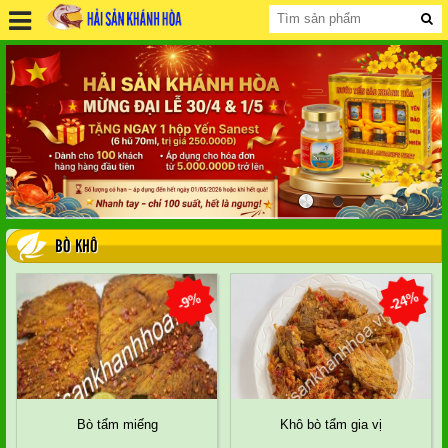
BÒ KHÔ
-24%
-9%
Bò tẩm miếng
Khô bò tẩm gia vị