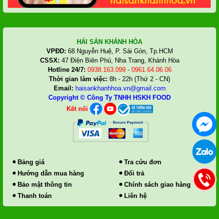
HẢI SẢN KHÁNH HÒA
VPĐD:
68 Nguyễn Huệ, P. Sài Gòn, Tp.HCM
CSSX:
47 Điện Biên Phủ, Nha Trang, Khánh Hòa
Hotline 24/7:
0938.163.099
-
0961.64.06.06
Thời gian làm việc:
8h - 22h (Thứ 2 - CN)
Email:
haisankhanhhoa.vn@gmail.com
Copyright ©
Công Ty TNHH HSKH FOOD
Kết nối
Bảng giá
Tra cứu đơn
Hướng dẫn mua hàng
Đổi trả
Bảo mật thông tin
Chính sách giao hàng
Thanh toán
Liên hệ