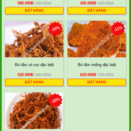
580.000
Đ
640.000
đ
420.000
Đ
550.000
đ
ĐẶT HÀNG
ĐẶT HÀNG
-10%
-11%
Bò tẩm xé sợi đặc biệt
Bò tẩm miếng đặc biệt
520.000
Đ
580.000
đ
620.000
Đ
700.000
đ
ĐẶT HÀNG
ĐẶT HÀNG
-10%