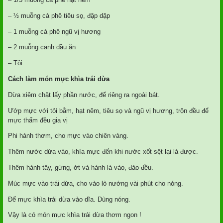
– ½ muỗng cà phê tiêu sọ, đập dập
– 1 muỗng cà phê ngũ vị hương
– 2 muỗng canh dầu ăn
– Tỏi
Cách làm món mực khìa trái dừa
Dừa xiêm chặt lấy phần nước, để riêng ra ngoài bát.
Ướp mực với tỏi bằm, hạt nêm, tiêu sọ và ngũ vị hương, trộn đều để
mực thấm đều gia vị
Phi hành thơm, cho mực vào chiên vàng.
Thêm nước dừa vào, khìa mực đến khi nước xốt sệt lại là được.
Thêm hành tây, gừng, ớt và hành lá vào, đảo đều.
Múc mực vào trái dừa, cho vào lò nướng vài phút cho nóng.
Để mực khìa trái dừa vào dĩa. Dùng nóng.
Vậy là có món mực khìa trái dừa thơm ngon !