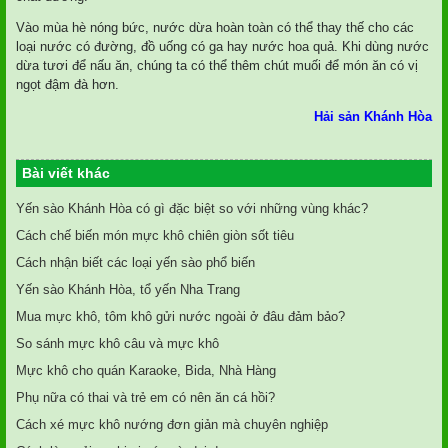
Vào mùa hè nóng bức, nước dừa hoàn toàn có thể thay thế cho các
loại nước có đường, đồ uống có ga hay nước hoa quả. Khi dùng nước
dừa tươi để nấu ăn, chúng ta có thể thêm chút muối để món ăn có vị
ngọt đậm đà hơn.
Hải sản Khánh Hòa
Bài viết khác
Yến sào Khánh Hòa có gì đặc biệt so với những vùng khác?
Cách chế biến món mực khô chiên giòn sốt tiêu
Cách nhận biết các loại yến sào phổ biến
Yến sào Khánh Hòa, tổ yến Nha Trang
Mua mực khô, tôm khô gửi nước ngoài ở đâu đảm bảo?
So sánh mực khô câu và mực khô
Mực khô cho quán Karaoke, Bida, Nhà Hàng
Phụ nữa có thai và trẻ em có nên ăn cá hồi?
Cách xé mực khô nướng đơn giản mà chuyên nghiệp