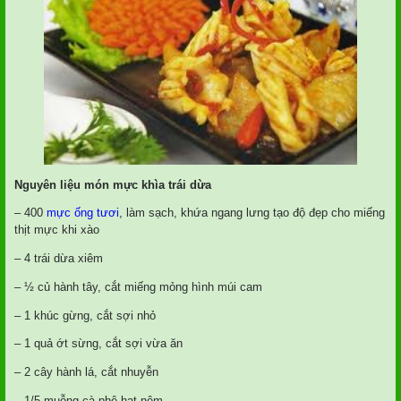
Nguyên liệu món mực khìa trái dừa
– 400
mực ống tươi
, làm sạch, khứa ngang lưng tạo độ đẹp cho miếng
thịt mực khi xào
– 4 trái dừa xiêm
– ½ củ hành tây, cắt miếng mỏng hình múi cam
– 1 khúc gừng, cắt sợi nhỏ
– 1 quả ớt sừng, cắt sợi vừa ăn
– 2 cây hành lá, cắt nhuyễn
– 1/5 muỗng cà phê hạt nêm