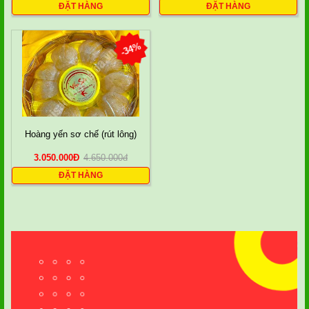
ĐẶT HÀNG
ĐẶT HÀNG
-34%
Hoàng yến sơ chế (rút lông)
3.050.000
Đ
4.650.000
đ
ĐẶT HÀNG