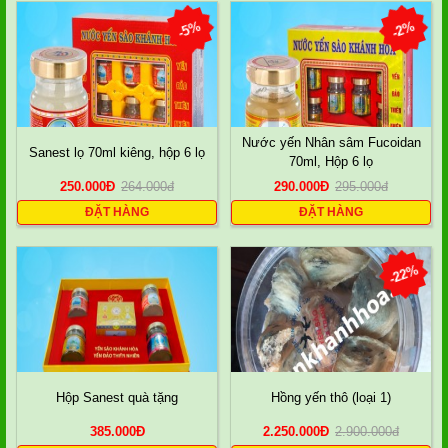
-5%
-2%
Nước yến Nhân sâm Fucoidan
Sanest lọ 70ml kiêng, hộp 6 lọ
70ml, Hộp 6 lọ
250.000
Đ
264.000
đ
290.000
Đ
295.000
đ
ĐẶT HÀNG
ĐẶT HÀNG
-22%
Hộp Sanest quà tặng
Hồng yến thô (loại 1)
385.000
Đ
2.250.000
Đ
2.900.000
đ