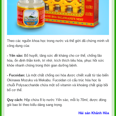
Theo các nguồn khoa học trong nước và thế giới đã chứng minh về
công dụng của:
- Yến sào:
Bổ huyết, tăng sức đề kháng cho cơ thể, chống lão
hóa, ổn định thần kinh, trí nhớ, kích thích tiêu hóa, phục hồi sức
khỏe nhanh chóng trong thời gian dưỡng bệnh.
- Fucoidan:
Là một chất chống oxi hóa được chiết xuất từ tảo biển
Okinawa Mozuku và Mekabu. Fucoidan có cấu trúc hóa học là
chuỗi Polysaccharide chứa một số vitamin và khoáng chất giúp bồi
bổ cơ thể.
Quy cách:
Hộp chứa 8 lọ nước
Yến sào
, mỗi lọ 70ml, được đóng
gói bao bì theo kiểu dáng sang trọng.
Hải sản Khánh Hòa