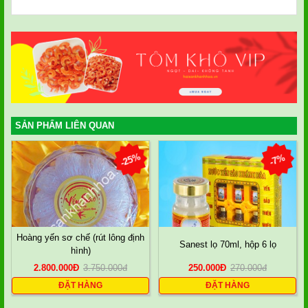
SẢN PHẨM LIÊN QUAN
-25%
-7%
Hoàng yến sơ chế (rút lông định
Sanest lọ 70ml, hộp 6 lọ
hình)
2.800.000
Đ
3.750.000
đ
250.000
Đ
270.000
đ
ĐẶT HÀNG
ĐẶT HÀNG