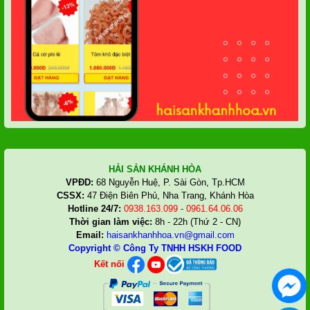
HẢI SẢN KHÁNH HÒA
VPĐD:
68 Nguyễn Huệ, P. Sài Gòn, Tp.HCM
CSSX:
47 Điện Biên Phủ, Nha Trang, Khánh Hòa
Hotline 24/7:
0938.163.099
-
0961.64.06.06
Thời gian làm việc:
8h - 22h (Thứ 2 - CN)
Email:
haisankhanhhoa.vn@gmail.com
Copyright ©
Công Ty TNHH HSKH FOOD
Kết nối