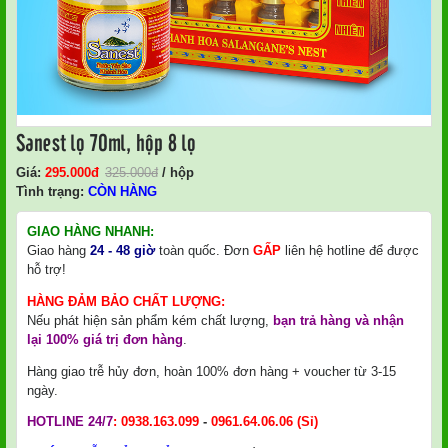
Sanest lọ 70ml, hộp 8 lọ
Giá:
295.000
Đ
325.000
đ
/ hộp
Tình trạng:
CÒN HÀNG
GIAO HÀNG NHANH:
Giao hàng
24 - 48 giờ
toàn quốc. Đơn
GẤP
liên hệ hotline để được
hỗ trợ!
HÀNG ĐẢM BẢO CHẤT LƯỢNG:
Nếu phát hiện sản phẩm kém chất lượng,
bạn trả hàng và nhận
lại 100% giá trị đơn hàng
.
Hàng giao trễ hủy đơn, hoàn 100% đơn hàng + voucher từ 3-15
ngày.
HOTLINE 24/7
:
0938.163.099
-
0961.64.06.06
(Sỉ)