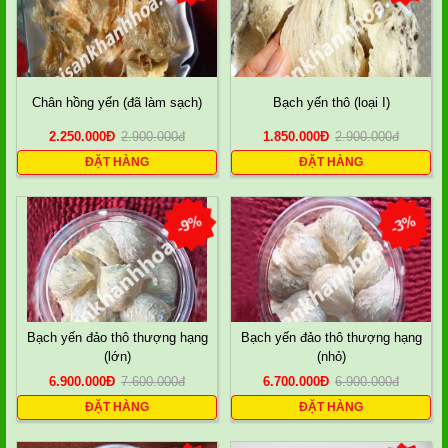
Chân hồng yến (đã làm sạch)
Bạch yến thô (loại I)
2.250.000
Đ
2.900.000
đ
1.850.000
Đ
2.900.000
đ
ĐẶT HÀNG
ĐẶT HÀNG
-9%
-3%
Bạch yến đảo thô thượng hạng
Bạch yến đảo thô thượng hạng
(lớn)
(nhỏ)
6.900.000
Đ
7.600.000
đ
6.700.000
Đ
6.900.000
đ
ĐẶT HÀNG
ĐẶT HÀNG