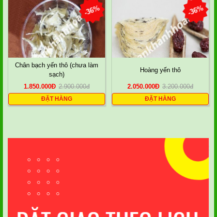
-36%
-36%
Chân bạch yến thô (chưa làm
Hoàng yến thô
sạch)
1.850.000
Đ
2.900.000
đ
2.050.000
Đ
3.200.000
đ
ĐẶT HÀNG
ĐẶT HÀNG