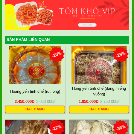
SẢN PHẨM LIÊN QUAN
-20%
-29%
Hồng yến tinh chế (dạng miếng
Hoàng yến tinh chế (rút lông)
vuông)
2.450.000
Đ
3.050.000
đ
1.950.000
Đ
2.750.000
đ
ĐẶT HÀNG
ĐẶT HÀNG
-22%
-36%