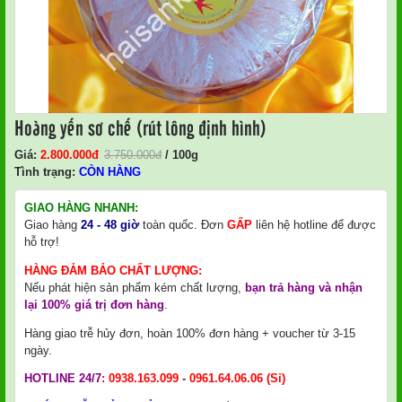
Hoàng yến sơ chế (rút lông định hình)
Giá:
2.800.000
Đ
3.750.000
đ
/ 100g
Tình trạng:
CÒN HÀNG
GIAO HÀNG NHANH:
Giao hàng
24 - 48 giờ
toàn quốc. Đơn
GẤP
liên hệ hotline để được
hỗ trợ!
HÀNG ĐẢM BẢO CHẤT LƯỢNG:
Nếu phát hiện sản phẩm kém chất lượng,
bạn trả hàng và nhận
lại 100% giá trị đơn hàng
.
Hàng giao trễ hủy đơn, hoàn 100% đơn hàng + voucher từ 3-15
ngày.
HOTLINE 24/7
:
0938.163.099
-
0961.64.06.06
(Sỉ)