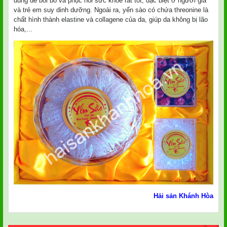
dùng để bồi bổ và phục hồi sức khỏe rất tốt, đặc biệt ở người già
và trẻ em suy dinh dưỡng. Ngoài ra, yến sào có chứa threonine là
chất hình thành elastine và collagene của da, giúp da không bị lão
hóa,...
Hải sản Khánh Hòa