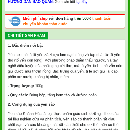
HƯỚNG DẪN BẢO QUẢN:
Xem chi tiết
tại đây
.
Miễn phí ship
với đơn hàng
trên 500K
thanh toán
chuyển khoản toàn quốc
.
CHI TIẾT SẢN PHẨM
1. Đặc điểm nổi bật
Yến sơ chế là tổ yến đã được làm sạch lông và tạp chất từ tổ yến
thô (tổ yến còn lông). Với phương pháp thẩm thấu ngược, và tay
nghề điêu luyện của những người thợ, mà tổ yến tinh chế vẫn còn
giữ được mùi thơm nồng, đặc trưng của yến, tỉ lệ sợi giữ lại cao,
phần xơ mướp không bị nhũn, mềm.
- Trọng lượng:
100g.
- Quy cách:
Đóng hộp, tặng kèm táo và đường phèn.
2. Công dụng của yến sào
Yến sào Khánh Hòa
là loại thực phẩm giàu dinh dưỡng. Theo các
tài liệu nghiên cứu và phân tích, yến sào có thành phần rất giàu
chất đạm và các khoáng chất rất cần thiết cho cơ thể, nên có thể