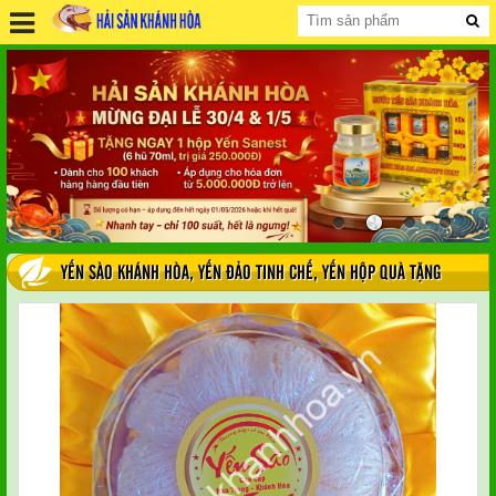
YẾN SÀO KHÁNH HÒA
,
YẾN ĐẢO TINH CHẾ
,
YẾN HỘP QUÀ TẶNG