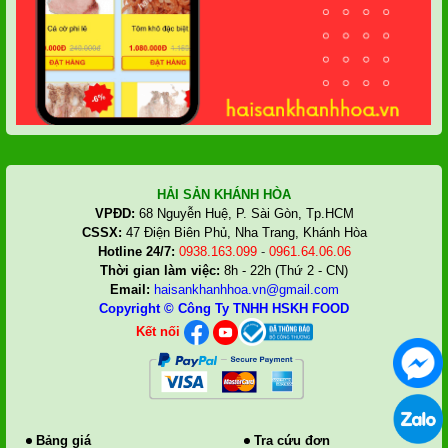
HẢI SẢN KHÁNH HÒA
VPĐD:
68 Nguyễn Huệ, P. Sài Gòn, Tp.HCM
CSSX:
47 Điện Biên Phủ, Nha Trang, Khánh Hòa
Hotline 24/7:
0938.163.099
-
0961.64.06.06
Thời gian làm việc:
8h - 22h (Thứ 2 - CN)
Email:
haisankhanhhoa.vn@gmail.com
Copyright ©
Công Ty TNHH HSKH FOOD
Kết nối
Bảng giá
Tra cứu đơn