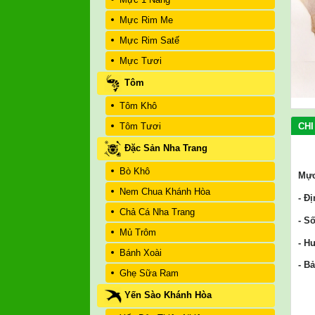
Mực Rim Me
Mực Rim Satế
Mực Tươi
Tôm
Tôm Khô
CHI
Tôm Tươi
Đặc Sản Nha Trang
Bò Khô
Mực
Nem Chua Khánh Hòa
- Đ
Chả Cá Nha Trang
- S
Mủ Trôm
- H
Bánh Xoài
- B
Ghẹ Sữa Ram
Yến Sào Khánh Hòa