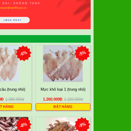
-6%
-5%
âu (trung nhỏ)
Mực khô loại 1 (trung nhỏ)
0
Đ
1.380.000
đ
1.260.000
Đ
1.320.000
đ
T HÀNG
ĐẶT HÀNG
-8%
-9%