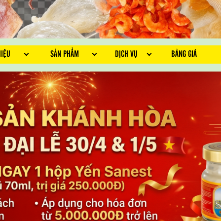
HIỆU
SẢN PHẨM
DỊCH VỤ
BẢNG GIÁ