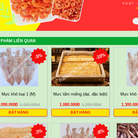
 PHẨM LIÊN QUAN
-10%
-5%
Mực khô loại 1 (M)
Mực tẩm miếng (đại, đặc biệt)
Mực khô c
.090.000
Đ
1.150.000
đ
1.080.000
Đ
1.200.000
đ
1.300.00
ĐẶT HÀNG
ĐẶT HÀNG
ĐẶ
-3%
-8%