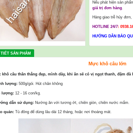
Nếu phát hiện sản phẩ
giá trị đơn hàng
.
Hàng giao trễ hủy đơn
HOTLINE 24/7
:
0938.1
HƯỚNG DẪN BẢO QU
 TIẾT SẢN PHẨM
Mực khô câu lớn
 khô câu thân thẳng đẹp, mình dày, khi ăn sẽ có vị ngọt thanh, đậm đà
ịnh lượng:
500g/gói. Hút chân không
ố lượng:
12 - 16 con/kg.
ướng dẫn sử dụng:
Nướng ăn với tương ớt, chiên giòn, chiên nước mắm.
ảo quản:
Tủ đông để dùng lâu dài 12 tháng, hoặc nơi thoáng mát.