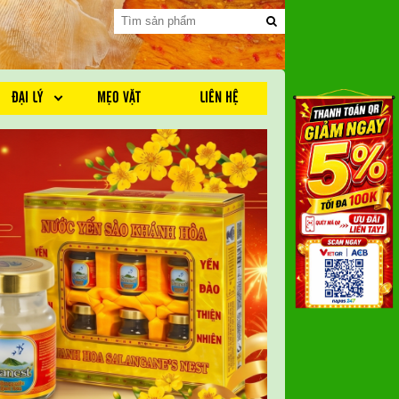
ĐẠI LÝ
MẸO VẶT
LIÊN HỆ