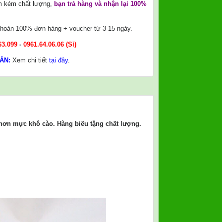
m kém chất lượng,
bạn trả hàng và nhận lại 100%
, hoàn 100% đơn hàng + voucher từ 3-15 ngày.
63.099
-
0961.64.06.06
(Sỉ)
ẢN:
Xem chi tiết
tại đây
.
 hơn mực khô cào. Hàng biếu tặng chất lượng.