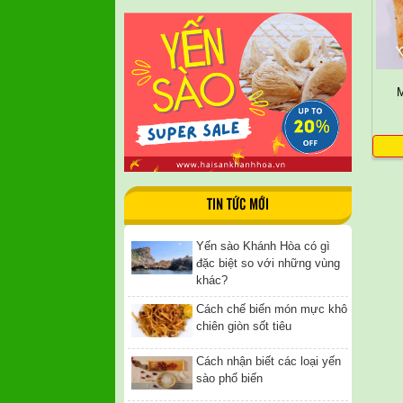
M
TIN TỨC MỚI
Yến sào Khánh Hòa có gì
đặc biệt so với những vùng
khác?
Cách chế biến món mực khô
chiên giòn sốt tiêu
Cách nhận biết các loại yến
sào phổ biến