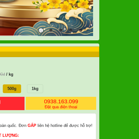
00
đ
/ kg
500g
1kg
g
0938.163.099
i
Đặt qua điện thoại
oàn quốc. Đơn
GẤP
liên hệ hotline để được hỗ trợ!
T LƯỢNG: