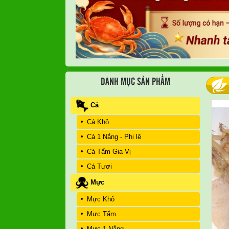
DANH MỤC SẢN PHẨM
Cá
Cá Khô
Cá 1 Nắng - Phi lê
Cá Tẩm Gia Vị
Cá Tươi
Mực
Mực Khô
Mực Tẩm
Mực 1 Nắng