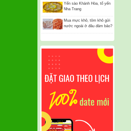
Yến sào Khánh Hòa, tổ yến
Nha Trang
Mua mực khô, tôm khô gửi
nước ngoài ở đâu đảm bảo?