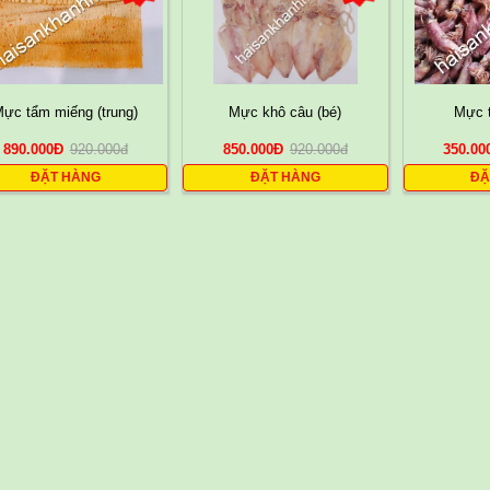
ực tẩm miếng (trung)
Mực khô câu (bé)
Mực 
890.000
Đ
920.000
đ
850.000
Đ
920.000
đ
350.00
ĐẶT HÀNG
ĐẶT HÀNG
ĐẶ