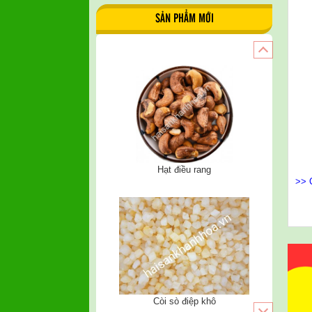
SẢN PHẨM MỚI
Còi sò điệp khô
>> 
Khô cá trích