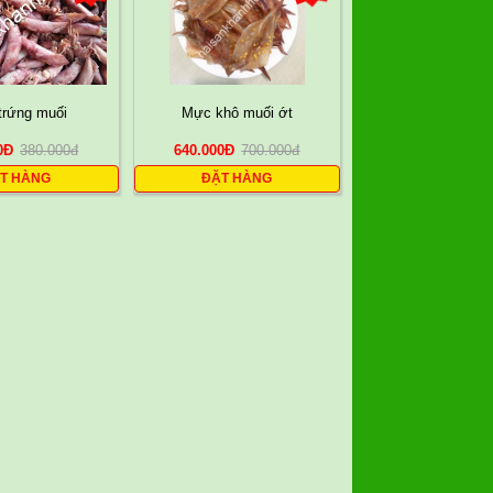
trứng muối
Mực khô muối ớt
0
Đ
380.000
đ
640.000
Đ
700.000
đ
T HÀNG
ĐẶT HÀNG