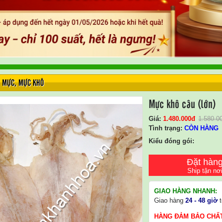
MỰC
,
MỰC KHÔ
Mực khô câu (lớn)
Giá:
1.480.000
Đ
1.580.0
Tình trạng:
CÒN HÀNG
Kiểu đóng gói:
Đặt hàn
Ship tận nơ
GIAO HÀNG NHANH:
Giao hàng
24 - 48 giờ
t
HÀNG ĐẢM BẢO CHẤ