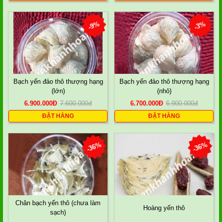
-9%
-3%
Bạch yến đảo thô thượng hạng
Bạch yến đảo thô thượng hạng
(lớn)
(nhỏ)
6.900.000
Đ
7.600.000
đ
6.700.000
Đ
6.900.000
đ
ĐẶT HÀNG
ĐẶT HÀNG
-36%
-36%
Chân bạch yến thô (chưa làm
Hoàng yến thô
sạch)