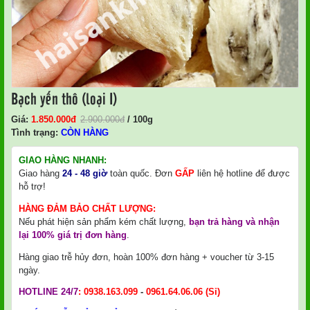
Bạch yến thô (loại I)
Giá:
1.850.000
Đ
2.900.000
đ
/ 100g
Tình trạng:
CÒN HÀNG
GIAO HÀNG NHANH:
Giao hàng
24 - 48 giờ
toàn quốc. Đơn
GẤP
liên hệ hotline để được
hỗ trợ!
HÀNG ĐẢM BẢO CHẤT LƯỢNG:
Nếu phát hiện sản phẩm kém chất lượng,
bạn trả hàng và nhận
lại 100% giá trị đơn hàng
.
Hàng giao trễ hủy đơn, hoàn 100% đơn hàng + voucher từ 3-15
ngày.
HOTLINE 24/7
:
0938.163.099
-
0961.64.06.06
(Sỉ)