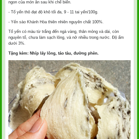
ngon của món ăn sau khi chế biến.
- Tổ yến thô đạt độ khô tối đa, 9 - 11 tai yến/100g.
-
Yến sào Khánh Hòa
thiên nhiên nguyên chất 100%.
Tổ yến có màu từ trắng đến ngà vàng, thân mỏng và dài, còn
nguyên tổ, chưa làm sạch lông, và nở nhiều trong nước. Độ ẩm
dưới 3%.
Tặng kèm: Nhíp lấy lông, táo tàu, đường phèn.