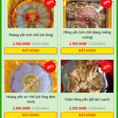
-20%
-29%
Hồng yến tinh chế (dạng miếng
Hoàng yến tinh chế (rút lông)
vuông)
2.450.000
Đ
3.050.000
đ
1.950.000
Đ
2.750.000
đ
ĐẶT HÀNG
ĐẶT HÀNG
-25%
-22%
Hoàng yến sơ chế (rút lông định
Chân hồng yến (đã làm sạch)
hình)
2.800.000
Đ
3.750.000
đ
2.250.000
Đ
2.900.000
đ
ĐẶT HÀNG
ĐẶT HÀNG