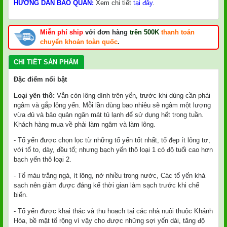
HƯỚNG DẪN BẢO QUẢN:
Xem chi tiết
tại đây
.
Miễn phí ship
với đơn hàng
trên 500K
thanh toán
chuyển khoản toàn quốc
.
CHI TIẾT SẢN PHẨM
Đặc điểm nổi bật
Loại yến thô:
Vẫn còn lông dính trên yến, trước khi dùng cần phải
ngâm và gắp lông yến. Mỗi lần dùng bao nhiêu sẽ ngâm một lượng
vừa đủ và bảo quản ngăn mát tủ lạnh để sử dụng hết trong tuần.
Khách hàng mua về phải làm ngâm và làm lông.
- Tổ yến được chọn lọc từ những tổ yến tốt nhất, tổ đẹp ít lông tơ,
với tổ to, dày, đều tổ; nhưng bạch yến thô loại 1 có độ tuổi cao hơn
bạch yến thô loại 2.
- Tổ màu trắng ngà, ít lông, nở nhiều trong nước, Các tổ yến khá
sạch nên giảm được đáng kể thời gian làm sạch trước khi chế
biến.
- Tổ yến được khai thác và thu hoạch tại các nhà nuôi thuộc Khánh
Hòa, bề mặt tổ rộng vì vậy cho được những sợi yến dài, tăng độ