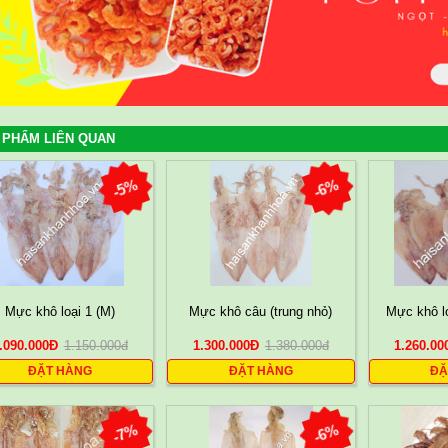
 PHẨM LIÊN QUAN
-5%
-6%
Mực khô loại 1 (M)
Mực khô câu (trung nhỏ)
Mực khô lo
.090.000
Đ
1.150.000
đ
1.300.000
Đ
1.380.000
đ
1.260.00
ĐẶT HÀNG
ĐẶT HÀNG
ĐẶ
-7%
-6%