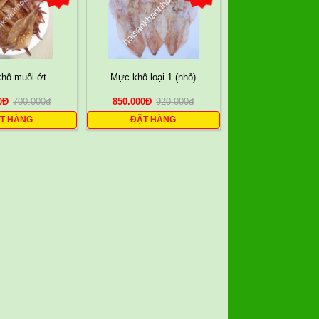
hô muối ớt
Mực khô loại 1 (nhỏ)
0
Đ
700.000
đ
850.000
Đ
920.000
đ
T HÀNG
ĐẶT HÀNG