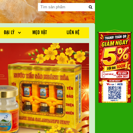
ĐẠI LÝ
MẸO VẶT
LIÊN HỆ