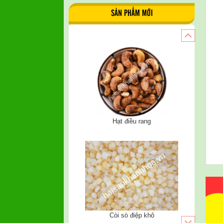
SẢN PHẨM MỚI
Còi sò điệp khô
Khô cá trích