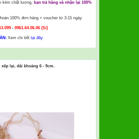
m kém chất lượng,
bạn trả hàng và nhận lại 100%
, hoàn 100% đơn hàng + voucher từ 3-15 ngày.
63.099
-
0961.64.06.06
(Sỉ)
ẢN:
Xem chi tiết
tại đây
.
xếp lại, dài khoảng 6 - 9cm.