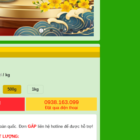
đ
/ kg
500g
1kg
g
0938.163.099
i
Đặt qua điện thoại
oàn quốc. Đơn
GẤP
liên hệ hotline để được hỗ trợ!
T LƯỢNG: