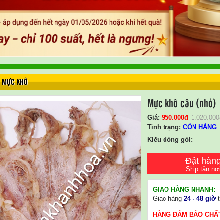
MỰC KHÔ
Mực khô câu (nhỏ)
Giá:
950.000
Đ
1.020.000
Tình trạng:
CÒN HÀNG
Kiểu đóng gói:
Đặt hàn
Ship tận nơ
GIAO HÀNG NHANH:
Giao hàng
24 - 48 giờ
t
HÀNG ĐẢM BẢO CHẤ