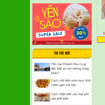
1
TIN TỨC MỚI
Yến sào Khánh Hòa có gì
đặc biệt so với những vùng
khác?
Cách chế biến món mực khô
chiên giòn sốt tiêu
Cách nhận biết các loại yến
sào phổ biến