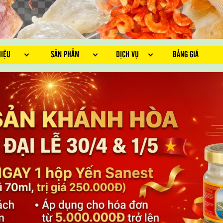
HIỆU
SẢN PHẨM
DỊCH VỤ
BẢNG GIÁ