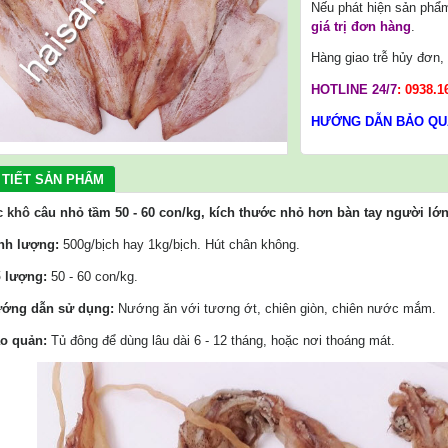
Nếu phát hiện sản phẩ
giá trị đơn hàng
.
Hàng giao trễ hủy đơn
HOTLINE 24/7
:
0938.1
HƯỚNG DẪN BẢO QU
 TIẾT SẢN PHẨM
 khô
câu nhỏ tầm 50 - 60 con/kg, kích thước nhỏ hơn bàn tay người lớn 
ịnh lượng:
500g/bịch hay 1kg/bịch. Hút chân không.
ố lượng:
50 - 60 con/kg.
ướng dẫn sử dụng:
Nướng ăn với tương ớt, chiên giòn, chiên nước mắm.
ảo quản:
Tủ đông để dùng lâu dài 6 - 12 tháng, hoặc nơi thoáng mát.