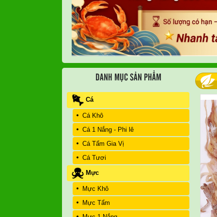
DANH MỤC SẢN PHẨM
Cá
Cá Khô
Cá 1 Nắng - Phi lê
Cá Tẩm Gia Vị
Cá Tươi
Mực
Mực Khô
Mực Tẩm
Mực 1 Nắng