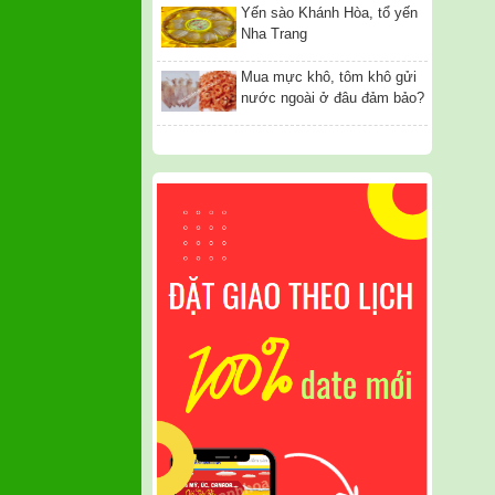
Yến sào Khánh Hòa, tổ yến
Nha Trang
Mua mực khô, tôm khô gửi
nước ngoài ở đâu đảm bảo?