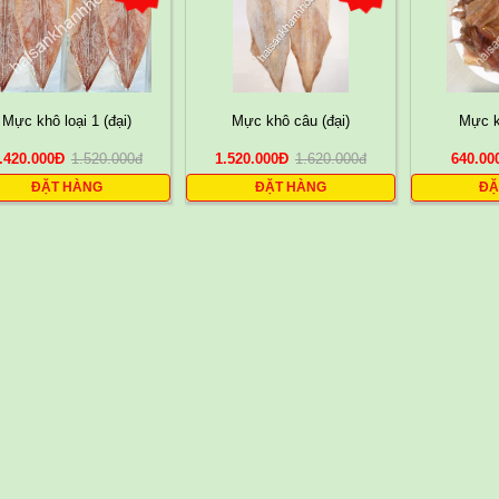
Mực khô loại 1 (đại)
Mực khô câu (đại)
Mực k
.420.000
Đ
1.520.000
đ
1.520.000
Đ
1.620.000
đ
640.00
ĐẶT HÀNG
ĐẶT HÀNG
ĐẶ