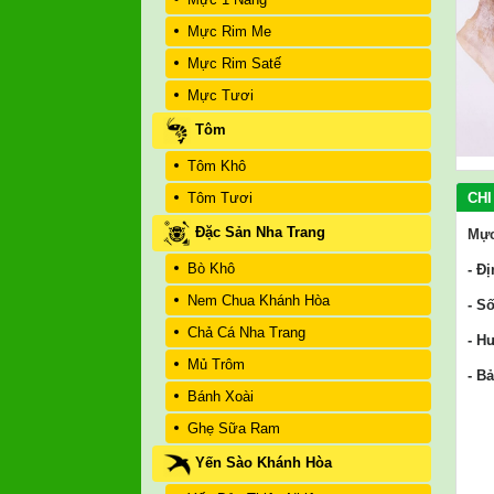
Mực Rim Me
Mực Rim Satế
Mực Tươi
Tôm
Tôm Khô
CHI
Tôm Tươi
Đặc Sản Nha Trang
Mực
Bò Khô
- Đ
Nem Chua Khánh Hòa
- S
Chả Cá Nha Trang
- H
Mủ Trôm
- B
Bánh Xoài
Ghẹ Sữa Ram
Yến Sào Khánh Hòa