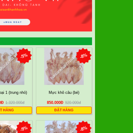
-5%
-8%
ại 1 (trung nhỏ)
Mực khô câu (bé)
0
Đ
1.320.000
đ
850.000
Đ
920.000
đ
T HÀNG
ĐẶT HÀNG
-9%
-8%