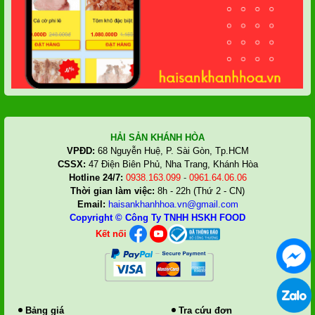
HẢI SẢN KHÁNH HÒA
VPĐD:
68 Nguyễn Huệ, P. Sài Gòn, Tp.HCM
CSSX:
47 Điện Biên Phủ, Nha Trang, Khánh Hòa
Hotline 24/7:
0938.163.099
-
0961.64.06.06
Thời gian làm việc:
8h - 22h (Thứ 2 - CN)
Email:
haisankhanhhoa.vn@gmail.com
Copyright ©
Công Ty TNHH HSKH FOOD
Kết nối
Bảng giá
Tra cứu đơn