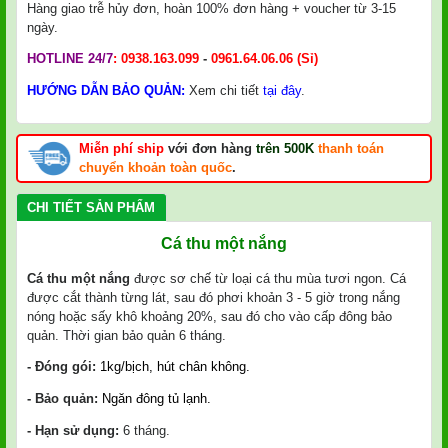
Hàng giao trễ hủy đơn, hoàn 100% đơn hàng + voucher từ 3-15
ngày.
HOTLINE 24/7
:
0938.163.099
-
0961.64.06.06
(Sỉ)
HƯỚNG DẪN BẢO QUẢN:
Xem chi tiết
tại đây
.
Miễn phí ship
với đơn hàng
trên 500K
thanh toán
chuyển khoản toàn quốc
.
CHI TIẾT SẢN PHẨM
Cá thu một nắng
Cá thu một nắng
được sơ chế từ loại cá thu mùa tươi ngon. Cá
được cắt thành từng lát, sau đó phơi khoản 3 - 5 giờ trong nắng
nóng hoặc sấy khô khoảng 20%, sau đó cho vào cấp đông bảo
quản. Thời gian bảo quản 6 tháng.
- Đóng gói:
1kg/bịch, hút chân không.
- Bảo quản:
Ngăn đông tủ lạnh.
- Hạn sử dụng:
6 tháng.