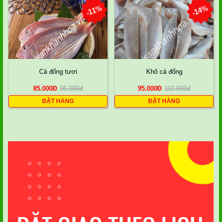
-11%
-14%
Cá đổng tươi
Khô cá đổng
85.000
Đ
95.000
đ
95.000
Đ
110.000
đ
ĐẶT HÀNG
ĐẶT HÀNG