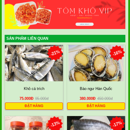
SẢN PHẨM LIÊN QUAN
-21%
-16%
Khô cá trích
Bào ngư Hàn Quốc
75.000
Đ
95.000
đ
380.000
Đ
450.000
đ
ĐẶT HÀNG
ĐẶT HÀNG
-13%
-17%