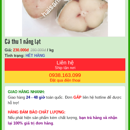
Cá thu 1 nắng lạt
Giá:
230.000
Đ
280.000
đ
/ kg
Tình trạng:
HẾT HÀNG
Liên hệ
Ship tận nơi
0938.163.099
Đặt qua điện thoại
GIAO HÀNG NHANH:
Giao hàng
24 - 48 giờ
toàn quốc. Đơn
GẤP
liên hệ hotline để được
hỗ trợ!
HÀNG ĐẢM BẢO CHẤT LƯỢNG:
Nếu phát hiện sản phẩm kém chất lượng,
bạn trả hàng và nhận
lại 100% giá trị đơn hàng
.