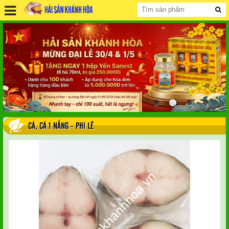
CÁ
,
CÁ 1 NẮNG - PHI LÊ