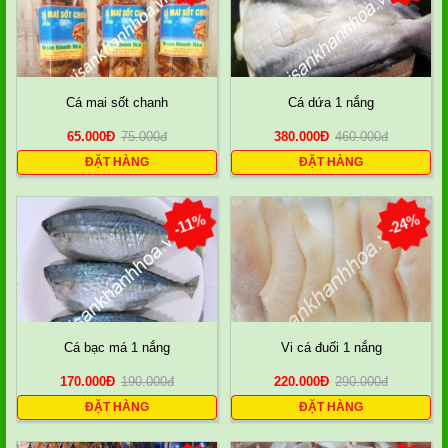
Cá mai sốt chanh
Cá dứa 1 nắng
65.000
Đ
75.000
đ
380.000
Đ
460.000
đ
ĐẶT HÀNG
ĐẶT HÀNG
-11%
-24%
Cá bạc má 1 nắng
Vi cá đuối 1 nắng
170.000
Đ
190.000
đ
220.000
Đ
290.000
đ
ĐẶT HÀNG
ĐẶT HÀNG