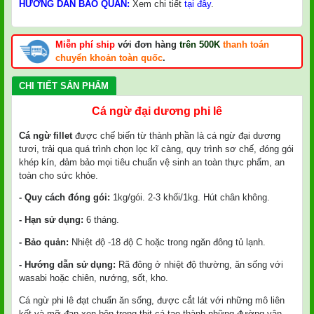
HƯỚNG DẪN BẢO QUẢN:
Xem chi tiết
tại đây
.
Miễn phí ship
với đơn hàng
trên 500K
thanh toán
chuyển khoản toàn quốc
.
CHI TIẾT SẢN PHẨM
Cá ngừ đại dương phi lê
Cá ngừ fillet
được chế biến từ thành phần là cá ngừ đại dương
tươi, trải qua quá trình chọn lọc kĩ càng, quy trình sơ chế, đóng gói
khép kín, đảm bảo mọi tiêu chuẩn vệ sinh an toàn thực phẩm, an
toàn cho sức khỏe.
- Quy cách đóng gói:
1kg/gói. 2-3 khối/1kg. Hút chân không.
- Hạn sử dụng:
6 tháng.
- Bảo quản:
Nhiệt độ -18 độ C hoặc trong ngăn đông tủ lạnh.
- Hướng dẫn sử dụng:
Rã đông ở nhiệt độ thường, ăn sống với
wasabi hoặc chiên, nướng, sốt, kho.
Cá ngừ phi lê đạt chuẩn ăn sống, được cắt lát với những mô liên
kết và mỡ đan xen bên trong thịt cá tạo thành những đường vân