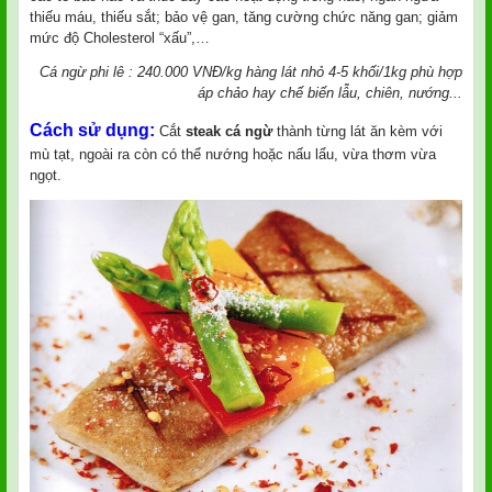
thiếu máu, thiếu sắt; bảo vệ gan, tăng cường chức năng gan; giảm
mức độ Cholesterol “xấu”,…
Cá ngừ phi lê : 240.000 VNĐ/kg hàng lát nhỏ 4-5 khối/1kg phù hợp
áp chảo hay chế biến lẫu, chiên, nướng...
Cách sử dụng:
Cắt
steak cá ngừ
thành từng lát ăn kèm với
mù tạt, ngoài ra còn có thể nướng hoặc nấu lẩu, vừa thơm vừa
ngọt.