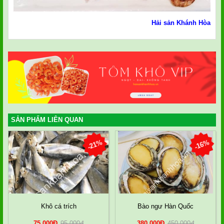
Hải sản Khánh Hòa
SẢN PHẨM LIÊN QUAN
-21%
-16%
Khô cá trích
Bào ngư Hàn Quốc
75.000
Đ
95.000
đ
380.000
Đ
450.000
đ