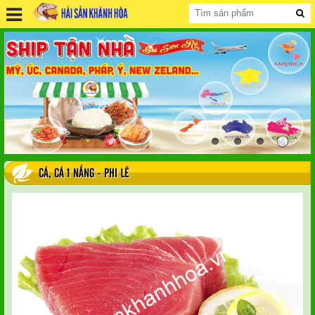
CÁ
,
CÁ 1 NẮNG - PHI LÊ