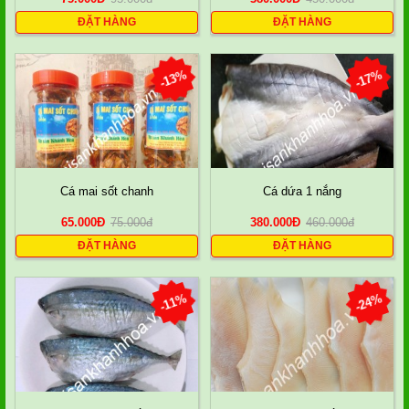
ĐẶT HÀNG
ĐẶT HÀNG
-13%
-17%
Cá mai sốt chanh
Cá dứa 1 nắng
65.000
Đ
75.000
đ
380.000
Đ
460.000
đ
ĐẶT HÀNG
ĐẶT HÀNG
-11%
-24%