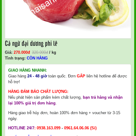
Cá ngừ đại dương phi lê
Giá:
270.000
Đ
320.000
đ
/ kg
Tình trạng:
CÒN HÀNG
GIAO HÀNG NHANH:
Giao hàng
24 - 48 giờ
toàn quốc. Đơn
GẤP
liên hệ hotline để được
hỗ trợ!
HÀNG ĐẢM BẢO CHẤT LƯỢNG:
Nếu phát hiện sản phẩm kém chất lượng,
bạn trả hàng và nhận
lại 100% giá trị đơn hàng
.
Hàng giao trễ hủy đơn, hoàn 100% đơn hàng + voucher từ 3-15
ngày.
HOTLINE 24/7
:
0938.163.099
-
0961.64.06.06
(Sỉ)