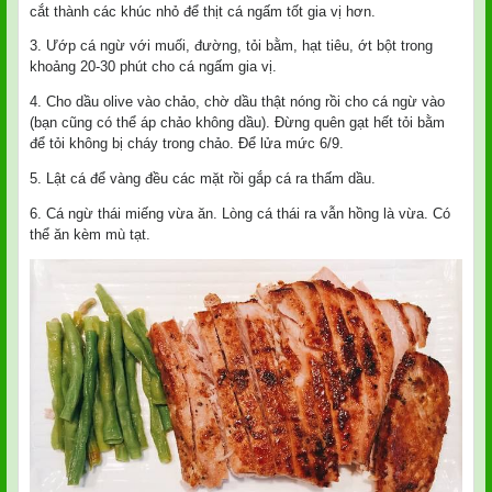
cắt thành các khúc nhỏ để thịt cá ngấm tốt gia vị hơn.
3. Ướp cá ngừ với muối, đường, tỏi bằm, hạt tiêu, ớt bột trong
khoảng 20-30 phút cho cá ngấm gia vị.
4. Cho dầu olive vào chảo, chờ dầu thật nóng rồi cho cá ngừ vào
(bạn cũng có thể áp chảo không dầu). Đừng quên gạt hết tỏi bằm
để tỏi không bị cháy trong chảo. Để lửa mức 6/9.
5. Lật cá để vàng đều các mặt rồi gắp cá ra thấm dầu.
6. Cá ngừ thái miếng vừa ăn. Lòng cá thái ra vẫn hồng là vừa. Có
thể ăn kèm mù tạt.