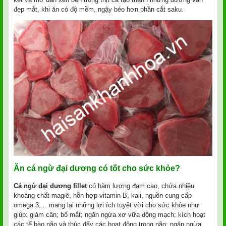
đẹp mắt, khi ăn có độ mềm, ngậy béo hơn phần cắt saku.
Ăn cá ngừ đại dương có tốt cho sức khỏe?
Cá ngừ đại dương fillet
có hàm lượng đạm cao, chứa nhiều
khoáng chất magiê, hỗn hợp vitamin B, kali, nguồn cung cấp
omega 3,... mang lại những lợi ích tuyệt vời cho sức khỏe như
giúp: giảm cân; bổ mắt; ngăn ngừa xơ vữa động mạch; kích hoạt
các tế bào não và thúc đẩy các hoạt động trong não; ngăn ngừa