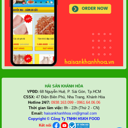
HẢI SẢN KHÁNH HÒA
VPĐD:
68 Nguyễn Huệ, P. Sài Gòn, Tp.HCM
CSSX:
47 Điện Biên Phủ, Nha Trang, Khánh Hòa
Hotline 24/7:
0938.163.099
-
0961.64.06.06
Thời gian làm việc:
8h - 22h (Thứ 2 - CN)
Email:
haisankhanhhoa.vn@gmail.com
Copyright ©
Công Ty TNHH HSKH FOOD
Kết nối