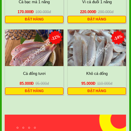
Cá bạc má 1 nắng
Vi cá đuối 1 nắng
170.000
Đ
190.000
đ
220.000
Đ
290.000
đ
ĐẶT HÀNG
ĐẶT HÀNG
-11%
-14%
Cá đổng tươi
Khô cá đổng
85.000
Đ
95.000
đ
95.000
Đ
110.000
đ
ĐẶT HÀNG
ĐẶT HÀNG