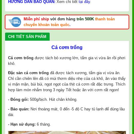
HƯỚNG DẪN BẢO QUẢN:
Xem chi tiết
tại đây
.
Miễn phí ship
với đơn hàng
trên 500K
thanh toán
chuyển khoản toàn quốc
.
CHI TIẾT SẢN PHẨM
Cá cơm trổng
Cá cơm trổng
được tách bỏ xương lớn, tẩm gia vị vừa ăn rồi phơi
khô.
Đặc sản cá cơm trổng
đã được tách xương, tẩm gia vị vừa ăn.
Chỉ cần chiên lên đã có mùi thơm diệu nhẹ của cá khô, ăn vào thấy
vị mặn mặn, bùi bùi, ngọt ngọt của thịt cá cơm rất đặc trưng. Thích
hợp làm món nhắm trong 3 ngày Tết hoặc ăn với cơm rất ngon!
- Đóng gói:
500g/bịch. Hút chân không.
- Bảo quản:
Nơi thoáng mát, 0 đến -5 độ C hay tủ lạnh để dùng lâu
dài.
- Hạn sử dụng:
6 tháng.