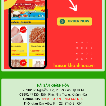
HẢI SẢN KHÁNH HÒA
VPĐD:
68 Nguyễn Huệ, P. Sài Gòn, Tp.HCM
CSSX:
47 Điện Biên Phủ, Nha Trang, Khánh Hòa
Hotline 24/7:
0938.163.099
-
0961.64.06.06
Thời gian làm việc:
8h - 22h (Thứ 2 - CN)