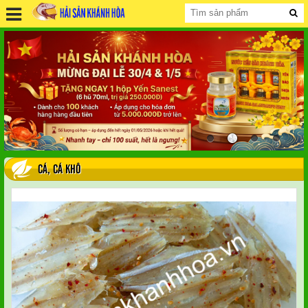
CÁ
,
CÁ KHÔ