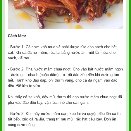
Cách làm:
- Bước 1: Cá cơm khô mua về phải được rửa cho sạch cho hết
cát. Khi cá đã nở mềm, rửa lại bằng nước ấm một lần nữa cho
sạch, để ráo.
- Bước 2: Pha nước mắm chua ngọt: Cho vào bát nước mắm ngon
– đường – chanh (hoặc dấm) – ớt rồi đảo đều đến khi đường tan
hết. Hành khô đập dập, phi thơm vàng, cho cá đã ngâm vào đảo
đều. Để lửa to vừa.
Khi thấy cá se khô, dậy mùi thơm thì cho nước mắm chua ngọt đã
pha vào đảo đều tay, vặn lửa nhỏ cho cá ngấm.
- Bước 3: Khi thấy nước mắm cạn, keo lại và quyện đều lên cá thì
tắt bếp, xúc cá ra đĩa, trang trí rau mùi, rắc hạt tiêu xay. Dọn ăn
cùng cơm nóng.