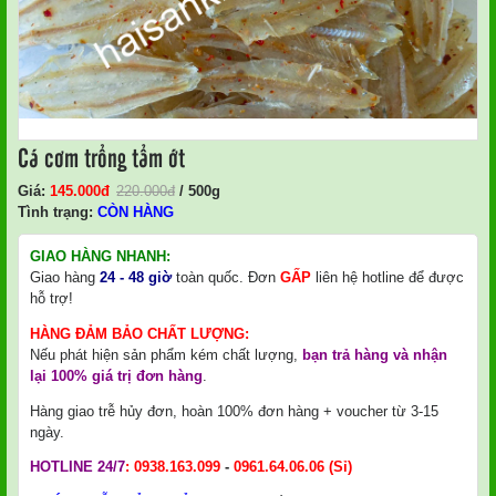
Cá cơm trổng tẩm ớt
Giá:
145.000
Đ
220.000
đ
/ 500g
Tình trạng:
CÒN HÀNG
GIAO HÀNG NHANH:
Giao hàng
24 - 48 giờ
toàn quốc. Đơn
GẤP
liên hệ hotline để được
hỗ trợ!
HÀNG ĐẢM BẢO CHẤT LƯỢNG:
Nếu phát hiện sản phẩm kém chất lượng,
bạn trả hàng và nhận
lại 100% giá trị đơn hàng
.
Hàng giao trễ hủy đơn, hoàn 100% đơn hàng + voucher từ 3-15
ngày.
HOTLINE 24/7
:
0938.163.099
-
0961.64.06.06
(Sỉ)