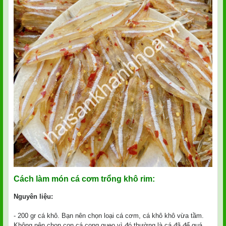
Cách làm món cá cơm trổng khô rim:
Nguyên liệu:
- 200 gr cá khô. Bạn nên chọn loại cá cơm, cá khô khô vừa tầm.
Không nên chọn con cá cong queo vì đó thường là cá đã để quá