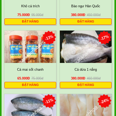
Khô cá trích
Bào ngư Hàn Quốc
75.000
Đ
95.000
đ
380.000
Đ
450.000
đ
ĐẶT HÀNG
ĐẶT HÀNG
-13%
-17%
Cá mai sốt chanh
Cá dứa 1 nắng
65.000
Đ
75.000
đ
380.000
Đ
460.000
đ
ĐẶT HÀNG
ĐẶT HÀNG
-11%
-24%