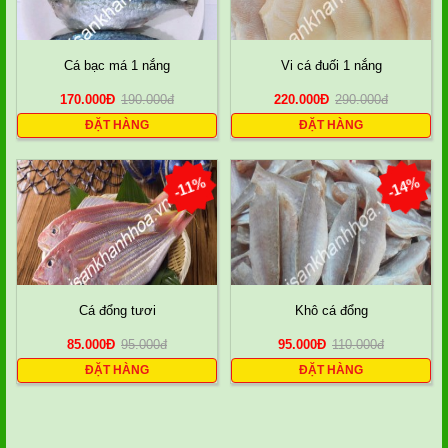
Cá bạc má 1 nắng
Vi cá đuối 1 nắng
170.000
Đ
190.000
đ
220.000
Đ
290.000
đ
ĐẶT HÀNG
ĐẶT HÀNG
-11%
-14%
Cá đổng tươi
Khô cá đổng
85.000
Đ
95.000
đ
95.000
Đ
110.000
đ
ĐẶT HÀNG
ĐẶT HÀNG