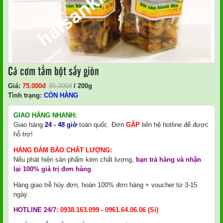
Cá cơm tẩm bột sấy giòn
Giá:
75.000
Đ
85.000
đ
/ 200g
Tình trạng:
CÒN HÀNG
GIAO HÀNG NHANH:
Giao hàng
24 - 48 giờ
toàn quốc. Đơn
GẤP
liên hệ hotline để được
hỗ trợ!
HÀNG ĐẢM BẢO CHẤT LƯỢNG:
Nếu phát hiện sản phẩm kém chất lượng,
bạn trả hàng và nhận
lại 100% giá trị đơn hàng
.
Hàng giao trễ hủy đơn, hoàn 100% đơn hàng + voucher từ 3-15
ngày.
HOTLINE 24/7
:
0938.163.099
-
0961.64.06.06
(Sỉ)