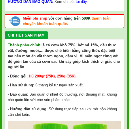
HƯỚNG DẪN BẢO QUẢN:
Xem chi tiết
tại đây
.
Miễn phí ship
với đơn hàng
trên 500K
thanh toán
chuyển khoản toàn quốc
.
CHI TIẾT SẢN PHẨM
Thành phần chính
là cá cơm khô 75%, bột mì 15%, dầu thực
vật, đường, muối,... được chế biến bằng công thức đặc biệt
tạo nên món ăn vặt thơm ngon, đậm vị. Vị mặn ngọt cùng với
độ giòn tan của cá cơm sau khi sấy giúp kích thích vị giác cho
người ăn.
- Đóng gói:
Hủ 200gr (75K), 250g (95K).
- Hạn sử dụng:
6 tháng kể từ ngày sản xuất.
- Bảo quản:
Bảo quản ở nhiệt độ thường, nơi thoáng mát, không
bảo quản lẫn với các sản phẩm khác.
- Hướng dẫn sử dụng:
Sử dụng trực tiếp sau khi mở hộp không
cần chế biến.