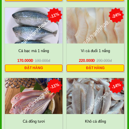
-11%
-24%
Cá bạc má 1 nắng
Vi cá đuối 1 nắng
170.000
Đ
190.000
đ
220.000
Đ
290.000
đ
ĐẶT HÀNG
ĐẶT HÀNG
-11%
-14%
Cá đổng tươi
Khô cá đổng