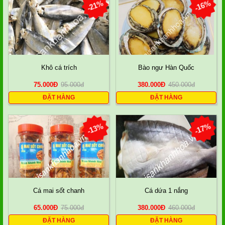
-21%
-16%
Khô cá trích
Bào ngư Hàn Quốc
75.000
Đ
95.000
đ
380.000
Đ
450.000
đ
ĐẶT HÀNG
ĐẶT HÀNG
-13%
-17%
Cá mai sốt chanh
Cá dứa 1 nắng
65.000
Đ
75.000
đ
380.000
Đ
460.000
đ
ĐẶT HÀNG
ĐẶT HÀNG