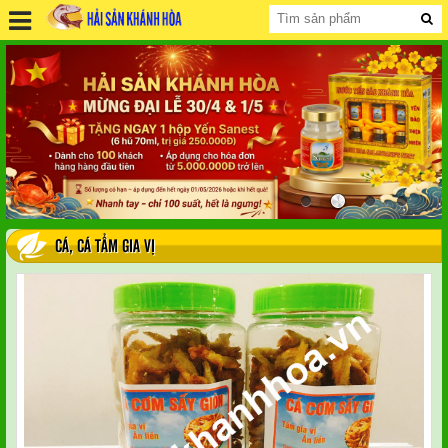
CÁ
,
CÁ TẨM GIA VỊ