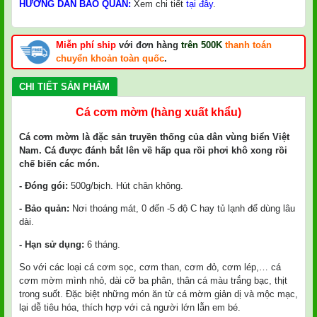
HƯỚNG DẪN BẢO QUẢN:
Xem chi tiết
tại đây
.
Miễn phí ship
với đơn hàng
trên 500K
thanh toán
chuyển khoản toàn quốc
.
CHI TIẾT SẢN PHẨM
Cá cơm mờm (hàng xuất khẩu)
Cá cơm mờm là đặc sản truyền thống của dân vùng biển Việt
Nam. Cá được đánh bắt lên về hấp qua rồi phơi khô xong rồi
chế biến các món.
- Đóng gói:
500g/bịch. Hút chân không.
- Bảo quản:
Nơi thoáng mát, 0 đến -5 độ C hay tủ lạnh để dùng lâu
dài.
- Hạn sử dụng:
6 tháng.
So với các loại cá cơm sọc, cơm than, cơm đỏ, cơm lép,… cá
cơm mờm mình nhỏ, dài cỡ ba phân, thân cá màu trắng bạc, thịt
trong suốt. Đặc biệt những món ăn từ cá mờm giản dị và mộc mạc,
lại dễ tiêu hóa, thích hợp với cả người lớn lẫn em bé.