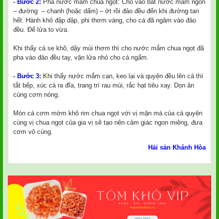
-
Bước 2:
Pha nước mắm chua ngọt: Cho vào bát nước mắm ngon
– đường – chanh (hoặc dấm) – ớt rồi đảo đều đến khi đường tan
hết. Hành khô đập dập, phi thơm vàng, cho cá đã ngâm vào đảo
đều. Để lửa to vừa.
Khi thấy cá se khô, dậy mùi thơm thì cho nước mắm chua ngọt đã
pha vào đảo đều tay, vặn lửa nhỏ cho cá ngấm.
-
Bước 3:
Khi thấy nước mắm cạn, keo lại và quyện đều lên cá thì
tắt bếp, xúc cá ra đĩa, trang trí rau mùi, rắc hạt tiêu xay. Dọn ăn
cùng cơm nóng.
Món cá cơm mờm khô rim chua ngọt với vị mặn mà của cá quyện
cùng vị chua ngọt của gia vị sẽ tạo nên cảm giác ngon miệng, đưa
cơm vô cùng.
Hải sản Khánh Hòa