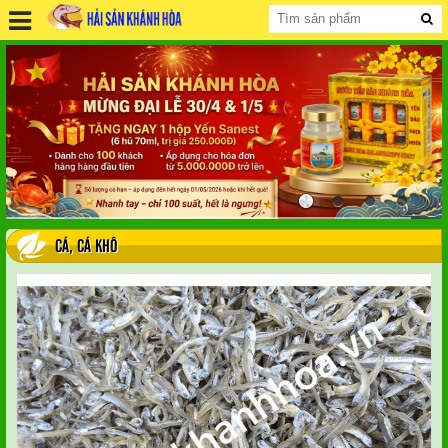
CÁ
,
CÁ KHÔ