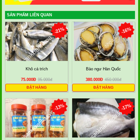
SẢN PHẨM LIÊN QUAN
-21%
-16%
Khô cá trích
Bào ngư Hàn Quốc
75.000
Đ
95.000
đ
380.000
Đ
450.000
đ
ĐẶT HÀNG
ĐẶT HÀNG
-13%
-17%