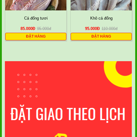
Cá đổng tươi
Khô cá đổng
85.000
Đ
95.000
đ
95.000
Đ
110.000
đ
ĐẶT HÀNG
ĐẶT HÀNG