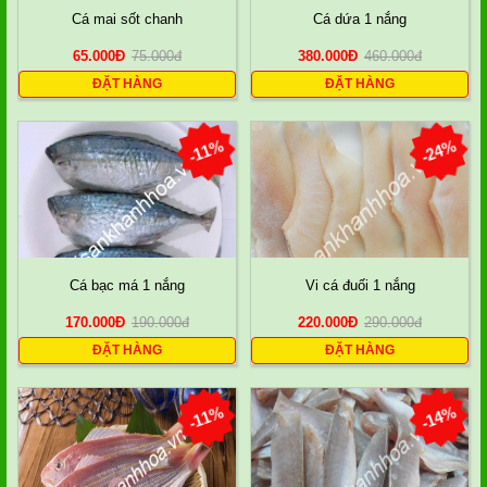
Cá mai sốt chanh
Cá dứa 1 nắng
65.000
Đ
75.000
đ
380.000
Đ
460.000
đ
ĐẶT HÀNG
ĐẶT HÀNG
-11%
-24%
Cá bạc má 1 nắng
Vi cá đuối 1 nắng
170.000
Đ
190.000
đ
220.000
Đ
290.000
đ
ĐẶT HÀNG
ĐẶT HÀNG
-11%
-14%