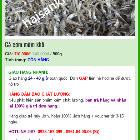
Cá cơm mờm khô
Giá:
110.000
Đ
140.000
đ
/ 500g
Tình trạng:
CÒN HÀNG
GIAO HÀNG NHANH:
Giao hàng
24 - 48 giờ
toàn quốc. Đơn
GẤP
liên hệ hotline để được
hỗ trợ!
HÀNG ĐẢM BẢO CHẤT LƯỢNG:
Nếu phát hiện sản phẩm kém chất lượng,
bạn trả hàng và nhận
lại 100% giá trị đơn hàng
.
Hàng giao trễ hủy đơn, hoàn 100% đơn hàng + voucher từ 3-15
ngày.
HOTLINE 24/7
:
0938.163.099
-
0961.64.06.06
(Sỉ)