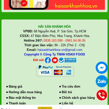
HẢI SẢN KHÁNH HÒA
VPĐD:
68 Nguyễn Huệ, P. Sài Gòn, Tp.HCM
CSSX:
47 Điện Biên Phủ, Nha Trang, Khánh Hòa
Hotline 24/7:
0938.163.099
-
0961.64.06.06
Thời gian làm việc:
8h - 22h (Thứ 2 - CN)
Email:
haisankhanhhoa.vn@gmail.com
Copyright ©
Công Ty TNHH HSKH FOOD
Kết nối
Bảng giá
Tra cứu đơn
Hướng dẫn mua hàng
Đổi trả
Bảo mật thông tin
Chính sách giao hàng
Thanh toán
Liên hệ