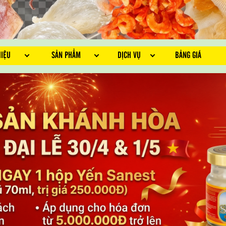
HIỆU
SẢN PHẨM
DỊCH VỤ
BẢNG GIÁ