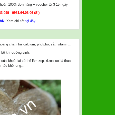
, hoàn 100% đơn hàng + voucher từ 3-15 ngày.
63.099
-
0961.64.06.06
(Sỉ)
ẢN:
Xem chi tiết
tại đây
.
hoáng chất như calcium, photpho, sắt, vitamin...
 bổ khí dưỡng sinh.
ức khoẻ, lại có thể làm đẹp, được coi là thực
u, tóc khô rụng…