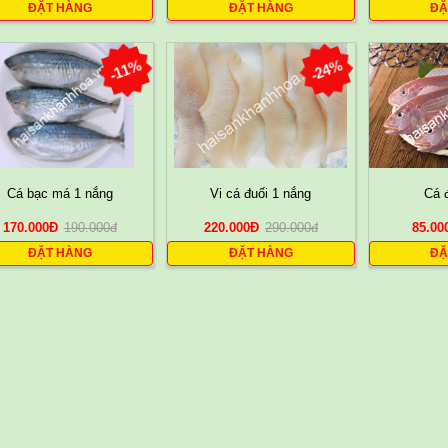
ĐẶT HÀNG
ĐẶT HÀNG
ĐẶ
-11%
-24%
Cá bạc má 1 nắng
Vi cá đuối 1 nắng
Cá 
170.000
Đ
190.000
đ
220.000
Đ
290.000
đ
85.00
ĐẶT HÀNG
ĐẶT HÀNG
ĐẶ