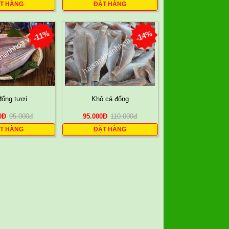
T HÀNG
ĐẶT HÀNG
-11%
-14%
đổng tươi
Khô cá đổng
0
Đ
95.000
đ
95.000
Đ
110.000
đ
T HÀNG
ĐẶT HÀNG