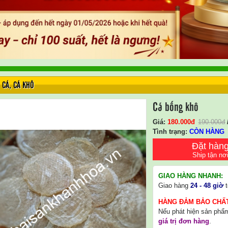
CÁ
,
CÁ KHÔ
Cá bống khô
Giá:
180.000
Đ
190.000
đ
Tình trạng:
CÒN HÀNG
Đặt hàn
Ship tận nơ
GIAO HÀNG NHANH:
Giao hàng
24 - 48 giờ
t
HÀNG ĐẢM BẢO CHẤ
Nếu phát hiện sản phẩ
giá trị đơn hàng
.