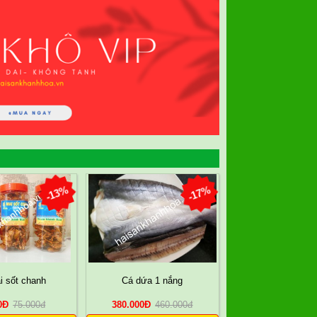
-13%
-17%
i sốt chanh
Cá dứa 1 nắng
0
Đ
75.000
đ
380.000
Đ
460.000
đ