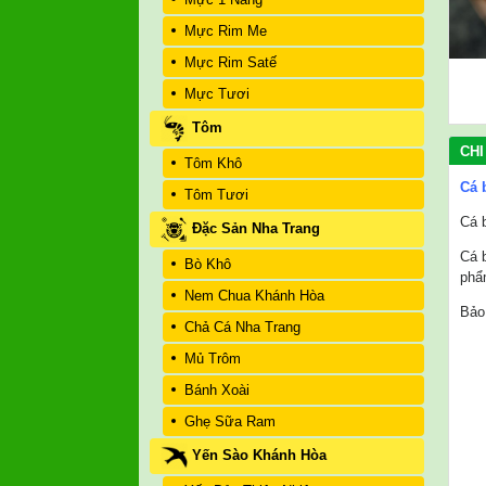
Mực Rim Me
Mực Rim Satế
Mực Tươi
Tôm
CHI
Tôm Khô
Cá 
Tôm Tươi
Cá 
Đặc Sản Nha Trang
Cá 
Bò Khô
phẩ
Nem Chua Khánh Hòa
Bảo
Chả Cá Nha Trang
Mủ Trôm
Bánh Xoài
Ghẹ Sữa Ram
Yến Sào Khánh Hòa