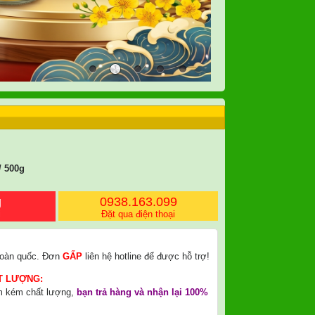
/ 500g
g
0938.163.099
i
Đặt qua điện thoại
oàn quốc. Đơn
GẤP
liên hệ hotline để được hỗ trợ!
T LƯỢNG:
m kém chất lượng,
bạn trả hàng và nhận lại 100%