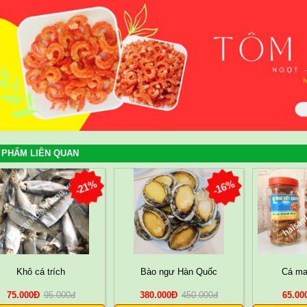
 PHẨM LIÊN QUAN
-21%
-16%
Khô cá trích
Bào ngư Hàn Quốc
Cá ma
75.000
Đ
95.000
đ
380.000
Đ
450.000
đ
65.00