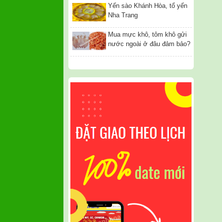
Yến sào Khánh Hòa, tổ yến
Nha Trang
Mua mực khô, tôm khô gửi
nước ngoài ở đâu đảm bảo?