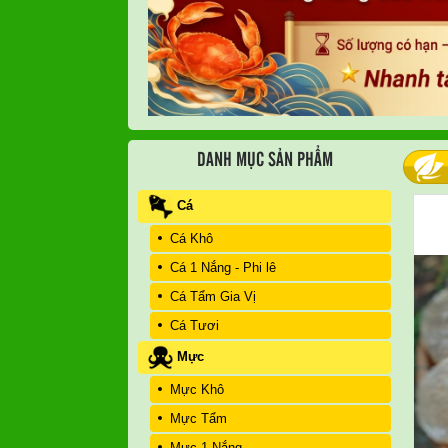
DANH MỤC SẢN PHẨM
Cá
Cá Khô
Cá 1 Nắng - Phi lê
Cá Tẩm Gia Vị
Cá Tươi
Mực
Mực Khô
Mực Tẩm
Mực 1 Nắng