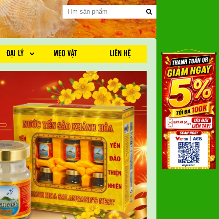
ĐẠI LÝ
MẸO VẶT
LIÊN HỆ