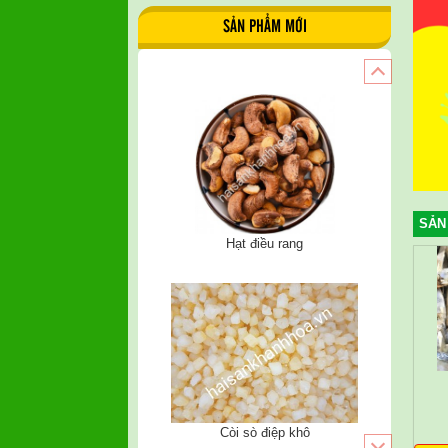
SẢN PHẨM MỚI
SẢN
Còi sò điệp khô
Khô cá trích