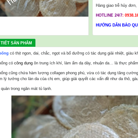
Hàng giao trễ hủy đơn
HOTLINE 24/7
:
0938.1
HƯỚNG DẪN BẢO QU
 TIẾT SẢN PHẨM
bống
có thịt ngon, dai, chắc, ngọt và bổ dưỡng có tác dụng giải nhiệt, giàu k
bống có
công dụng
ôn trung ích khí, làm ấm dạ dày, nhuận da… là thực phẩm
bống cũng chứa hàm lượng collagen phong phú, vừa có tác dụng tăng cường s
m lý tưởng cho làn da của chị em, giúp giải quyết các vấn đề như da thô, gà
 quản trong ngăn mát tủ lạnh.