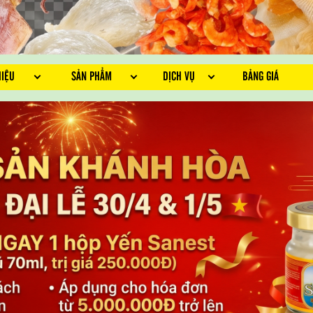
HIỆU
SẢN PHẨM
DỊCH VỤ
BẢNG GIÁ