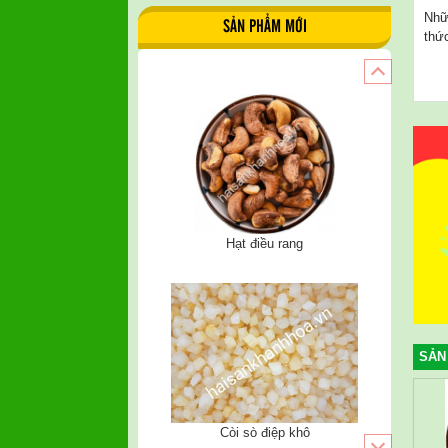
Nhữ
SẢN PHẨM MỚI
thứ
Còi sò điệp khô
SẢN
Khô cá trích