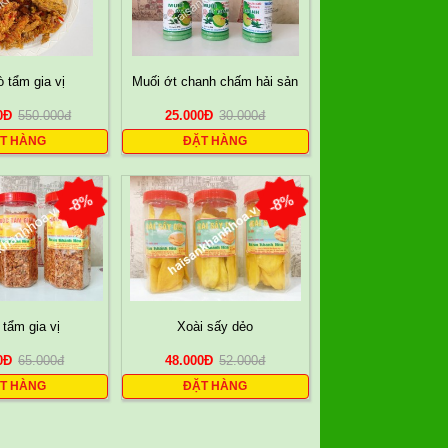
 tẩm gia vị
Muối ớt chanh chấm hải sản
0
Đ
550.000
đ
25.000
Đ
30.000
đ
T HÀNG
ĐẶT HÀNG
-8%
-8%
tẩm gia vị
Xoài sấy dẻo
0
Đ
65.000
đ
48.000
Đ
52.000
đ
T HÀNG
ĐẶT HÀNG