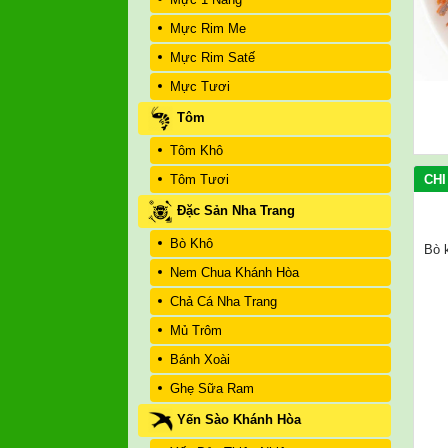
Mực Rim Me
Mực Rim Satế
Mực Tươi
Tôm
Tôm Khô
CHI
Tôm Tươi
Đặc Sản Nha Trang
Bò Khô
Bò 
Nem Chua Khánh Hòa
Chả Cá Nha Trang
Mủ Trôm
Bánh Xoài
Ghẹ Sữa Ram
Yến Sào Khánh Hòa