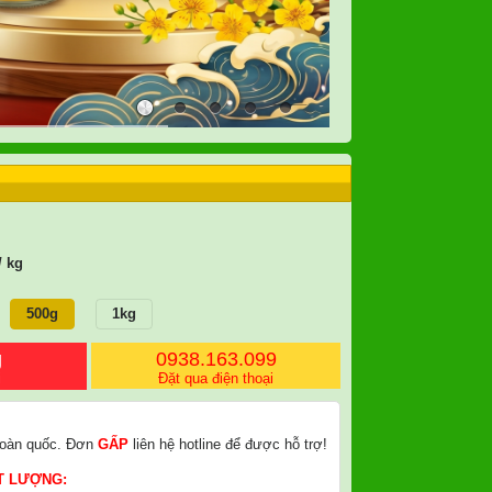
/ kg
500g
1kg
g
0938.163.099
i
Đặt qua điện thoại
oàn quốc. Đơn
GẤP
liên hệ hotline để được hỗ trợ!
T LƯỢNG: