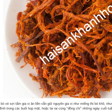
 bò
xé sợi tẩm gia vị ăn liền vẫn giữ nguyên gia vị như miếng thị bò khô, n
đình trong các buổi họp mặt, hoặc lai rai cùng "đồng chí" những ngày cuối tu