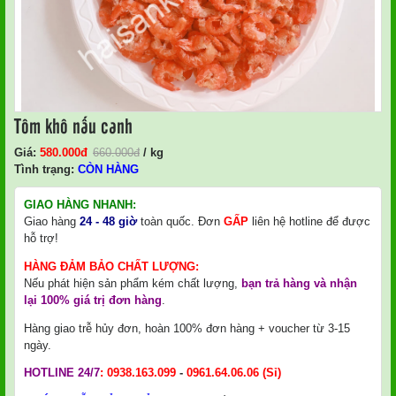
Tôm khô nấu canh
Giá:
580.000
Đ
660.000
đ
/ kg
Tình trạng:
CÒN HÀNG
GIAO HÀNG NHANH:
Giao hàng
24 - 48 giờ
toàn quốc. Đơn
GẤP
liên hệ hotline để được
hỗ trợ!
HÀNG ĐẢM BẢO CHẤT LƯỢNG:
Nếu phát hiện sản phẩm kém chất lượng,
bạn trả hàng và nhận
lại 100% giá trị đơn hàng
.
Hàng giao trễ hủy đơn, hoàn 100% đơn hàng + voucher từ 3-15
ngày.
HOTLINE 24/7
:
0938.163.099
-
0961.64.06.06
(Sỉ)