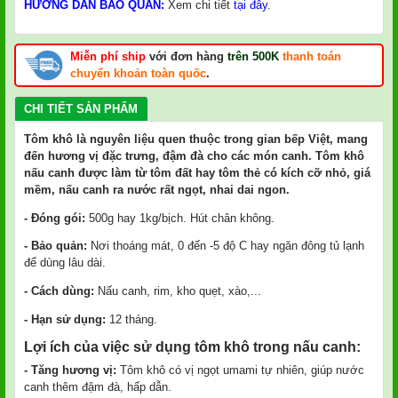
HƯỚNG DẪN BẢO QUẢN:
Xem chi tiết
tại đây
.
Miễn phí ship
với đơn hàng
trên 500K
thanh toán
chuyển khoản toàn quốc
.
CHI TIẾT SẢN PHẨM
Tôm khô là nguyên liệu quen thuộc trong gian bếp Việt, mang
đến hương vị đặc trưng, đậm đà cho các món canh. Tôm khô
nấu canh được làm từ tôm đất hay tôm thẻ có kích cỡ nhỏ, giá
mềm, nấu canh ra nước rất ngọt, nhai dai ngon.
- Đóng gói:
500g hay 1kg/bịch. Hút chân không.
- Bảo quản:
Nơi thoáng mát, 0 đến -5 độ C hay ngăn đông tủ lạnh
để dùng lâu dài.
- Cách dùng:
Nấu canh, rim, kho quẹt, xào,...
- Hạn sử dụng:
12 tháng.
Lợi ích của việc sử dụng tôm khô trong nấu canh:
- Tăng hương vị:
Tôm khô có vị ngọt umami tự nhiên, giúp nước
canh thêm đậm đà, hấp dẫn.