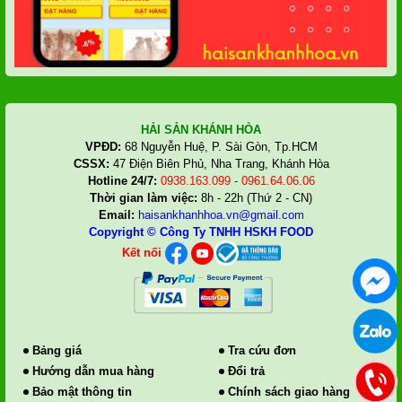
HẢI SẢN KHÁNH HÒA
VPĐD:
68 Nguyễn Huệ, P. Sài Gòn, Tp.HCM
CSSX:
47 Điện Biên Phủ, Nha Trang, Khánh Hòa
Hotline 24/7:
0938.163.099
-
0961.64.06.06
Thời gian làm việc:
8h - 22h (Thứ 2 - CN)
Email:
haisankhanhhoa.vn@gmail.com
Copyright ©
Công Ty TNHH HSKH FOOD
Kết nối
Bảng giá
Tra cứu đơn
Hướng dẫn mua hàng
Đổi trả
Bảo mật thông tin
Chính sách giao hàng