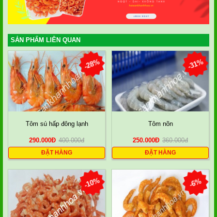
SẢN PHẨM LIÊN QUAN
-28%
-31%
Tôm sú hấp đông lạnh
Tôm nõn
290.000
Đ
400.000
đ
250.000
Đ
360.000
đ
ĐẶT HÀNG
ĐẶT HÀNG
-10%
-6%