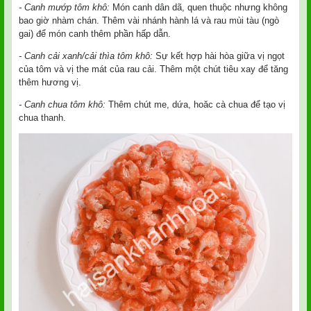
- Canh mướp tôm khô:
Món canh dân dã, quen thuộc nhưng không
bao giờ nhàm chán. Thêm vài nhánh hành lá và rau mùi tàu (ngò
gai) để món canh thêm phần hấp dẫn.
- Canh cải xanh/cải thìa tôm khô:
Sự kết hợp hài hòa giữa vị ngọt
của tôm và vị the mát của rau cải. Thêm một chút tiêu xay để tăng
thêm hương vị.
- Canh chua tôm khô:
Thêm chút me, dứa, hoăc cà chua để tạo vị
chua thanh.