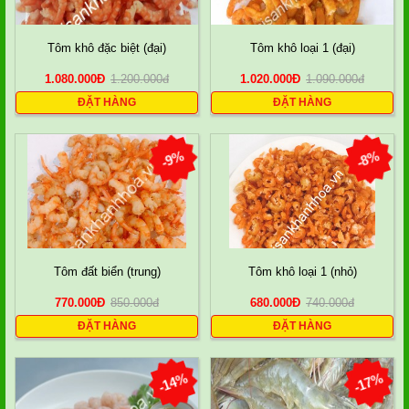
Tôm khô đặc biệt (đại)
Tôm khô loại 1 (đại)
1.080.000
Đ
1.200.000
đ
1.020.000
Đ
1.090.000
đ
ĐẶT HÀNG
ĐẶT HÀNG
-9%
-8%
Tôm đất biển (trung)
Tôm khô loại 1 (nhỏ)
770.000
Đ
850.000
đ
680.000
Đ
740.000
đ
ĐẶT HÀNG
ĐẶT HÀNG
-14%
-17%