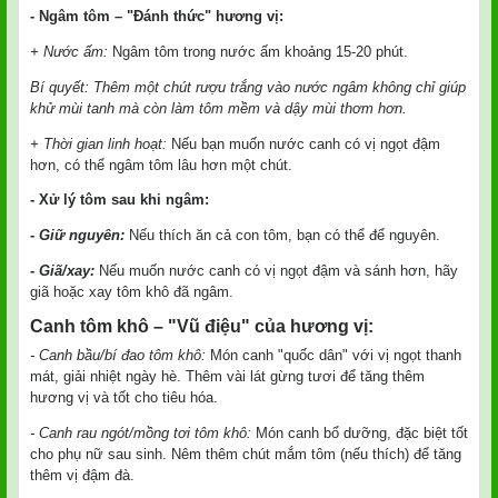
- Ngâm tôm – "Đánh thức" hương vị:
+ Nước ấm:
Ngâm tôm trong nước ấm khoảng 15-20 phút.
Bí quyết: Thêm một chút rượu trắng vào nước ngâm không chỉ giúp
khử mùi tanh mà còn làm tôm mềm và dậy mùi thơm hơn.
+ Thời gian linh hoạt:
Nếu bạn muốn nước canh có vị ngọt đậm
hơn, có thể ngâm tôm lâu hơn một chút.
- Xử lý tôm sau khi ngâm:
- Giữ nguyên:
Nếu thích ăn cả con tôm, bạn có thể để nguyên.
- Giã/xay:
Nếu muốn nước canh có vị ngọt đậm và sánh hơn, hãy
giã hoặc xay tôm khô đã ngâm.
Canh tôm khô – "Vũ điệu" của hương vị:
- Canh bầu/bí đao tôm khô:
Món canh "quốc dân" với vị ngọt thanh
mát, giải nhiệt ngày hè. Thêm vài lát gừng tươi để tăng thêm
hương vị và tốt cho tiêu hóa.
- Canh rau ngót/mồng tơi tôm khô:
Món canh bổ dưỡng, đặc biệt tốt
cho phụ nữ sau sinh. Nêm thêm chút mắm tôm (nếu thích) để tăng
thêm vị đậm đà.