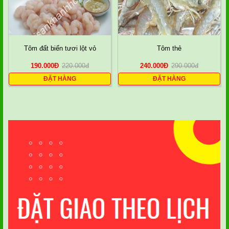
Tôm đất biển tươi lột vỏ
Tôm thẻ
190.000
Đ
220.000
đ
240.000
Đ
290.000
đ
ĐẶT HÀNG
ĐẶT HÀNG