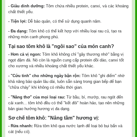
- Giàu dinh dưỡng:
Tôm chứa nhiều protein, canxi, và các khoáng
chất thiết yếu.
- Tiện lợi:
Dễ bảo quản, có thể sử dụng quanh năm.
- Đa dạng:
Tôm khô có thể kết hợp với nhiều loại rau củ, tạo ra
những món canh phong phú.
Tại sao tôm khô là "ngôi sao" của món canh?
- Hơn cả vị ngon:
Tôm khô không chỉ "gây thương nhớ" bằng vị
ngọt đậm đà. Nó còn là nguồn cung cấp protein dồi dào, canxi tốt
cho xương và nhiều khoáng chất thiết yếu khác.
- "Cứu tinh" cho những ngày bận rộn:
Tôm khô "ghi điểm" nhờ
khả năng bảo quản lâu dài, luôn sẵn sàng trong gian bếp để bạn
"chữa cháy" khi không có nhiều thời gian.
- "Nàng thơ" của mọi loại rau:
Từ bầu, bí, mướp, rau ngót đến
cải xanh... tôm khô đều có thể "kết đôi" hoàn hảo, tạo nên những
bản giao hưởng hương vị đa dạng.
Sơ chế tôm khô: "Nâng tầm" hương vị:
- Rửa nhanh:
Rửa tôm khô qua nước lạnh để loại bỏ bụi bẩn và
cát (nếu có).