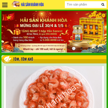
TÔM
,
TÔM KHÔ